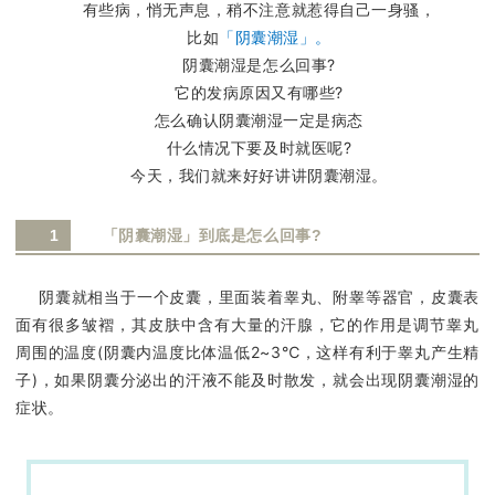
有些病，悄无声息，稍不注意就惹得自己一身骚，
比如
「阴囊潮湿」。
阴囊潮湿是怎么回事?
它的发病原因又有哪些?
怎么确认阴囊潮湿一定是病态
什么情况下要及时就医呢?
今天，我们就来好好讲讲阴囊潮湿。
1
「阴囊潮湿」到底是怎么回事?
阴囊就相当于一个皮囊，里面装着睾丸、附睾等器官，皮囊表
面有很多皱褶，其皮肤中含有大量的汗腺，它的作用是调节睾丸
周围的温度(阴囊内温度比体温低2~3℃，这样有利于睾丸产生精
子)，如果阴囊分泌出的汗液不能及时散发，就会出现阴囊潮湿的
症状。