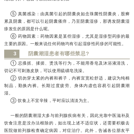
⑤ 真菌感染：由真菌引起的阴囊炎如念珠菌性阴囊炎，股癣
累及阴囊，都可以引起阴囊瘙痒，乃至阴囊湿疹，那诱发阴囊湿
疹发生的原因是什么呢。
⑥ 药物因素：药物因素是某些湿疹，尤其是湿疹型药疹的最
主要的原因。一般来说任何药物均有引起湿疹性药疹的可能性。
3
阴囊潮湿患者有哪些禁忌?
① 忌搔抓、揉搓、烫洗等行为，不能用香皂及沐浴液清洗，
切记不可刺激皮肤，可以使用硫磺皂洗澡。
② 切勿穿太紧的内裤和裤子，内裤宜宽松舒适，建议为纯棉
制品，勤换内裤。长期过度疲劳、身体内虚也容易引起阴囊潮
湿。
③ 饮食上不宜辛辣，平时应以清淡为主。
一般的阴囊潮湿大多与前列腺疾病有关，因此光靠中医滋补及
饮食注意是没办法根除的，如出现上述不适症状，还需要积极去
医院做前列腺检查确定病因，对症治疗。此外，告诫各位朋友平