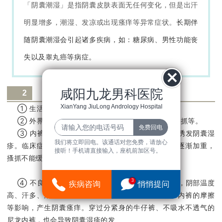
「阴囊潮湿」是指阴囊皮肤表面无任何变化，但是出汗
明显增多，潮湿、发凉或出现瘙痒等异常症状。
长期伴
随阴囊潮湿会引起诸多疾病，如：糖尿病、男性功能丧
失以及睾丸癌等病症。
咸阳九龙男科医院
2
它为何偏偏「青睐」你?
XianYang JiuLong Andrology Hospital
① 生活、工作的环境潮湿，空气的湿度比较大。
② 外界刺激，寒冷或炎热，出汗比较多，过度的搔抓等。
③ 内裤较紧，或异物摩擦，穿化纤的内裤都可以诱发阴囊湿
我们将立即回电。该通话对您免费，请放心
疹。临床症状主要是：瘙痒，随着病情的发展，瘙痒逐渐加重，
接听！手机请直接输入，座机前加区号。
搔抓不能缓解瘙痒，严重者影响睡眠和工作。
3
④ 不良卫生习惯：体力劳动者多见，尤其在夏天，阴部温度
疾病咨询
悄悄提问
高、汗多、潮湿、透气差，阴囊皮肤受到汗液浸渍、内裤的摩擦
等影响，产生阴囊瘙痒。穿过分紧身的牛仔裤、不吸水不透气的
尼龙内裤，也会导致阴囊湿疹的发